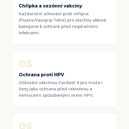
Chřipka a sezónní vakcíny
Každoroční očkování proti chřipce
(Fluarix/Vaxigrip Tetra) pro všechny věkové
kategorie k ochraně před respiračními
infekcemi.
05
Ochrana proti HPV
Očkování vakcínou Gardasil 9 pro muže i
ženy jako ochrana před rakovinou a
nemocemi způsobenými virem HPV.
06