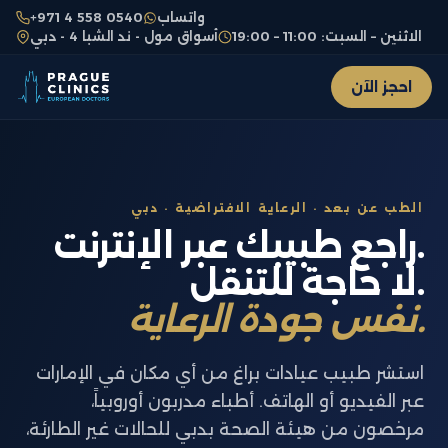
واتساب
+971 4 558 0540
الاثنين – السبت: 11:00 – 19:00
أسواق مول - ند الشبا 4 - دبي
احجز الآن
الطب عن بعد · الرعاية الافتراضية · دبي
راجع طبيبك عبر الإنترنت.
لا حاجة للتنقل.
نفس جودة الرعاية.
استشر طبيب عيادات براغ من أي مكان في الإمارات
عبر الفيديو أو الهاتف. أطباء مدربون أوروبياً،
مرخصون من هيئة الصحة بدبي للحالات غير الطارئة،