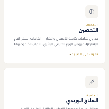
اللقاحات
التحصين
جداول لقاحات كاملة للأطفال والكبار — لقاحات السفر، لقاح
الإنفلونزا، فيروس الورم الحليمي البشري، التهاب الكبد وغيرها.
تعرف على المزيد
العافية
العلاج الوريدي
محاليل وريدية مخصصة للترطيب، الطاقة، المناعة، التعافي،