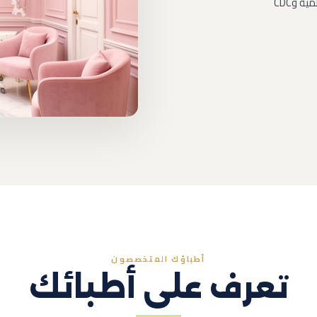
 وCDC
أطباؤك المتخصصون
تعرف على أطبائك