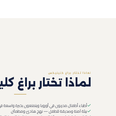
لماذا تختار براغ كلينيكس
لماذا تختار براغ ك
أطباء أطفال مدربون في أوروبا ويتمتعون بخبرة واسعة 
بيئة آمنة وصديقة للطفل — نهج هادئ ومطمئن