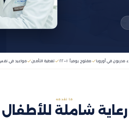
ء مدربون في أوروبا
مفتوح يومياً ١٠–٢٢
تغطية التأمين
مواعيد في نفس 
ما نقدمه
رعاية شاملة للأطفال