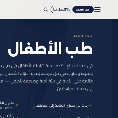
+971 4 558 0540
واتساب
احجز موعد
اتصل بنا
صحة الطفل
طب الأطفال
في عيادات براغ، نقدم رعاية شاملة للأطفال في دب
ونموه وتطوره في كل مرحلة. يقدم أطباء الأطفال ذوو ا
قائمة على الأدلة في بيئة آمنة وصديقة للطفل — م
إلى صحة المراهقين.
جداول تطع
رعاية من حديثي الولادة إلى المراهقين
الصحة العال
رعاية الرب