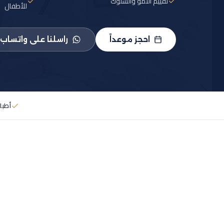
تقييم النمو والسلوك
للأطفال
احجز موعداً
راسلنا على واتساب
أطبا