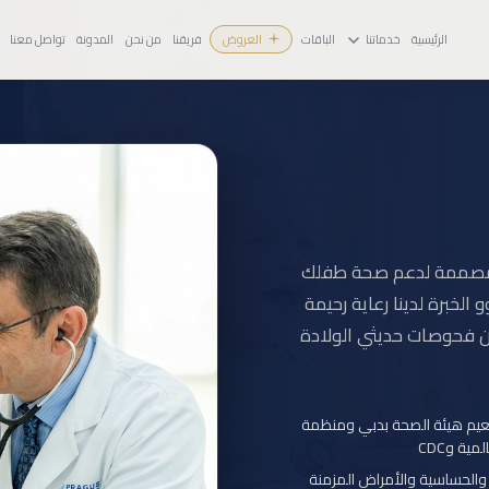
الرئيسية
خدماتنا
الباقات
العروض
فريقنا
من نحن
المدونة
تواصل معنا
ي مصممة لدعم صحة طفلك
لخبرة لدينا رعاية رحيمة
ن فحوصات حديثي الولادة
يم هيئة الصحة بدبي ومنظمة
مية وCDC
و والحساسية والأمراض المزمنة