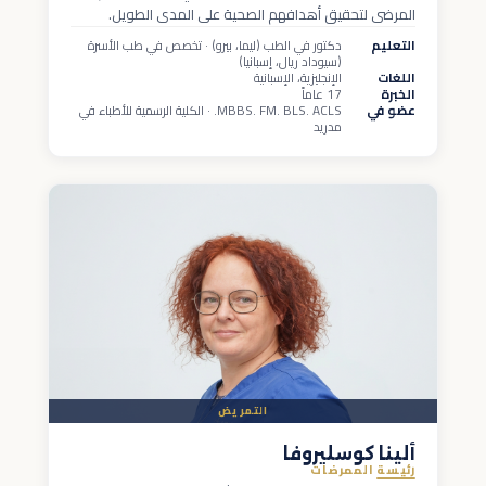
المرضى لتحقيق أهدافهم الصحية على المدى الطويل.
التعليم
دكتور في الطب (ليما، بيرو) · تخصص في طب الأسرة
(سيوداد ريال، إسبانيا)
اللغات
الإنجليزية، الإسبانية
الخبرة
17 عاماً
عضو في
MBBS. FM. BLS. ACLS. · الكلية الرسمية للأطباء في
مدريد
التمريض
ألينا كوسليروفا
رئيسة الممرضات