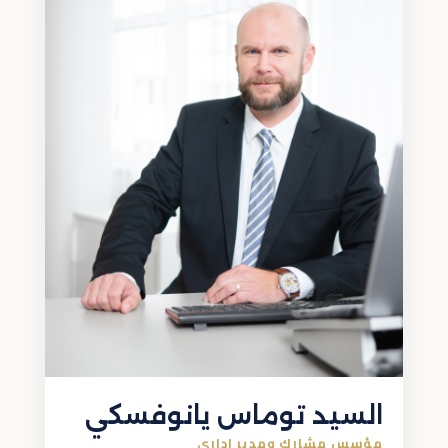
السيد توماس يانوفسكي
مؤسس مشارك ومدير إداري