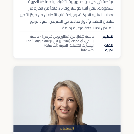
مرخصة في كل من جمهورية التشيك والمملكة العربية
السعودية، تنقل ألينا كوسليروفا 25 عاماً من الخبرة عبر
وحدات العناية المركزة، وجراحة قلب الأطفال في مركز الأمير
سلطان للقلب، وأدوار قيادية في التمريض. تقود فريق
التمريض لدينا بدقة ورعاية رحيمة.
التعليم
جامعة تشارلز، بلزن (بكالوريوس تمريض) · جامعة
بالاكي، أولوموك (ماجستير في الرعاية طويلة الأمد)
اللغات
الإنجليزية، التشيكية، العربية (أساسيات)
الخبرة
25+ عاماً
العمليات