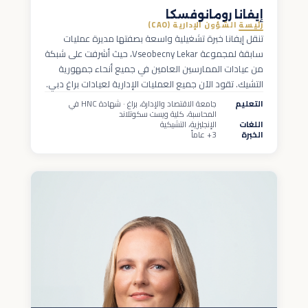
إيفانا رومانوفسكا
رئيسة الشؤون الإدارية (CAO)
تنقل إيفانا خبرة تشغيلية واسعة بصفتها مديرة عمليات
سابقة لمجموعة Vseobecny Lekar، حيث أشرفت على شبكة
من عيادات الممارسين العامين في جميع أنحاء جمهورية
التشيك. تقود الآن جميع العمليات الإدارية لعيادات براغ دبي.
التعليم
جامعة الاقتصاد والإدارة، براغ · شهادة HNC في
المحاسبة، كلية ويست سكوتلاند
اللغات
الإنجليزية، التشيكية
الخبرة
3+ عاماً