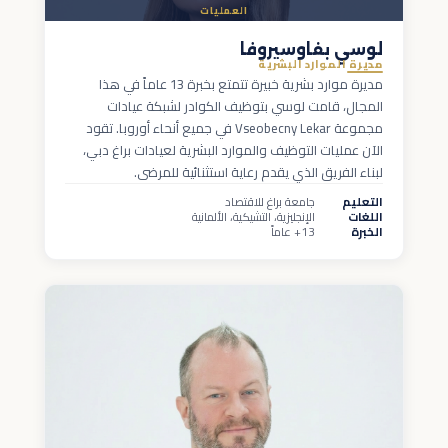
العمليات
لوسي بفاوسيروفا
مديرة الموارد البشرية
مديرة موارد بشرية خبيرة تتمتع بخبرة 13 عاماً في هذا
المجال، قامت لوسي بتوظيف الكوادر لشبكة عيادات
مجموعة Vseobecny Lekar في جميع أنحاء أوروبا. تقود
الآن عمليات التوظيف والموارد البشرية لعيادات براغ دبي،
لبناء الفريق الذي يقدم رعاية استثنائية للمرضى.
التعليم
جامعة براغ للاقتصاد
اللغات
الإنجليزية، التشيكية، الألمانية
الخبرة
13+ عاماً