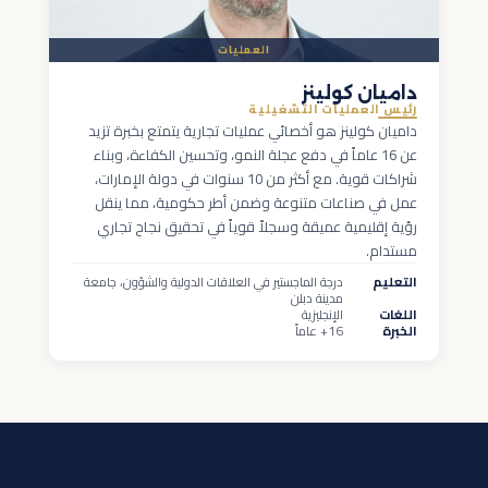
العمليات
داميان كولينز
رئيس العمليات التشغيلية
داميان كولينز هو أخصائي عمليات تجارية يتمتع بخبرة تزيد
عن 16 عاماً في دفع عجلة النمو، وتحسين الكفاءة، وبناء
شراكات قوية. مع أكثر من 10 سنوات في دولة الإمارات،
عمل في صناعات متنوعة وضمن أطر حكومية، مما ينقل
رؤية إقليمية عميقة وسجلاً قوياً في تحقيق نجاح تجاري
مستدام.
التعليم
درجة الماجستير في العلاقات الدولية والشؤون، جامعة
مدينة دبلن
اللغات
الإنجليزية
الخبرة
16+ عاماً