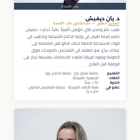
طب الأسرة
د. يان ديفيش
المدير الطبي — استشاري طب الأسرة
طبيب عام ومدير طبي مؤهل تأهيلاً عالياً، خدم د. ديفيش
ككبير ضباط طبيين في وزارة الدفاع التشيكية وكطبيب في
قوات الاستجابة التابعة لحلف الناتو قبل انضمامه إلى
عيادات براغ. هو معتمد في التشخيص بالموجات فوق
الصوتية ويقود فريقنا متعدد التخصصات بفلسفة تركز على
الوقاية قبل العلاج.
التعليم
جامعة تشارلز، براغ · جامعة الدفاع، برنو
اللغات
الإنجليزية، التشيكية
الخبرة
10+ عاماً
عضو في
نقابة الأطباء التشيكية · جمعية الممارسين العامين ·
ČLS JEP