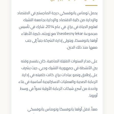
يحمل توماس يانوفسكي درجة الماجستير في الاقتصاد
والإدارة من كلية الاقتصاد والإدارة بجامعة التشيك
لعلوم الحياة في براغ. في عام 2014، شارك في تأسيس
مجموعة Vseobecny lekar مع زوجته، كبيرة الأطباء
أولغا يانوفسكا، ويتولى إدارة الشركة جنباً إلى جنب
على مدار السنوات القليلة الماضية، كان يقسم وقته
بين الأنشطة في جمهورية التشيك ودبي، حيث يشرف
على إطلاق ونمو عيادات براغ. كانت خلفيته في إدارة
الرعاية الصحية والعمليات الاستراتيجية أساسية في بناء
واحدة من أسرع شبكات الرعاية الأولية نمواً في وسط
معاً، تنقل أولغا يانوفسكا وتوماس يانوفسكي