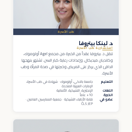
طب الأسرة
د. لينكا بيتروفا
استشارية طب الأسرة
تنقل د. بيتروفا عقداً من الخبرة من مجمع Agel أولوموك،
وكانديان ميديكال، وإعدادات رعاية كبار السن. تشتهر بنهجها
الدافئ الذي يركز على المريض وخبرتها في صحة المرأة وطب
الأسرة.
التعليم
جامعة بالاكي، أولوموك · شهادة في طب الأسرة،
الإمارات العربية المتحدة
اللغات
الإنجليزية، التشيكية، الألمانية
الخبرة
10+ عاماً
عضو في
نقابة الأطباء التشيكية · جمعية الممارسين العامين ·
ČLS JEP