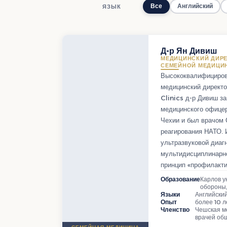
Все
Английский
ЯЗЫК
Д-р Ян Дивиш
МЕДИЦИНСКИЙ ДИРЕ
СЕМЕЙНОЙ МЕДИЦИ
Высококвалифициров
медицинский директо
Clinics д-р Дивиш з
медицинского офице
Чехии и был врачом
реагирования НАТО.
ультразвуковой диаг
мультидисциплинарн
принцип «профилакти
Образование
Карлов у
обороны,
Языки
Английский
Опыт
более 10 л
Членство
Чешская м
врачей общ