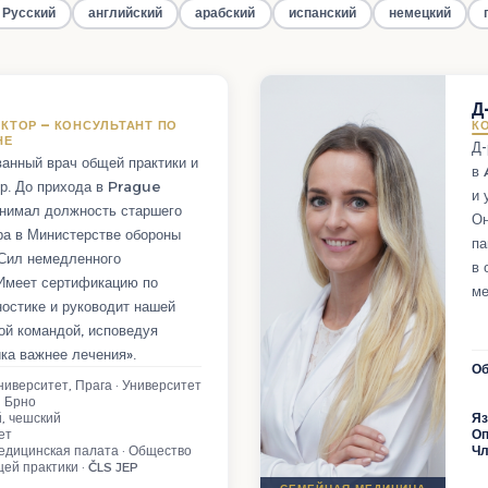
Русский
английский
арабский
испанский
немецкий
Д
КТОР — КОНСУЛЬТАНТ ПО
К
НЕ
Д-
анный врач общей практики и
в 
р. До прихода в Prague
и 
анимал должность старшего
Он
ра в Министерстве обороны
па
 Сил немедленного
в 
 Имеет сертификацию по
ме
ностике и руководит нашей
ой командой, исповедуя
ка важнее лечения».
Об
ниверситет, Прага · Университет
 Брно
, чешский
Я
ет
О
едицинская палата · Общество
Чл
ей практики · ČLS JEP