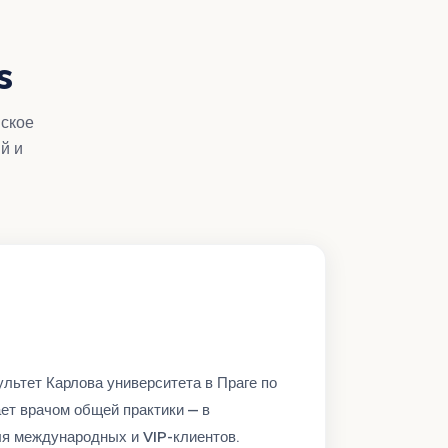
s
ское
й и
льтет Карлова университета в Праге по
ет врачом общей практики — в
ля международных и VIP-клиентов.