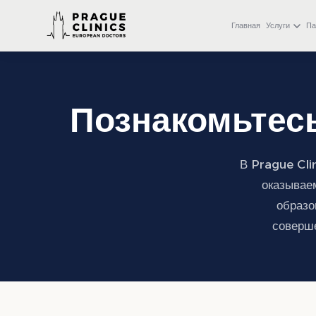
+971 4 558 0540
WhatsApp
Главная
Услуги
Па
Познакомьтес
В Prague Cli
оказывае
образо
соверше