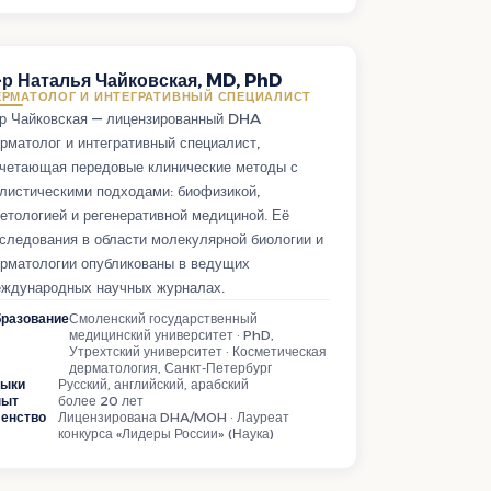
-р Наталья Чайковская, MD, PhD
ЕРМАТОЛОГ И ИНТЕГРАТИВНЫЙ СПЕЦИАЛИСТ
р Чайковская — лицензированный DHA
рматолог и интегративный специалист,
четающая передовые клинические методы с
листическими подходами: биофизикой,
етологией и регенеративной медициной. Её
следования в области молекулярной биологии и
рматологии опубликованы в ведущих
ждународных научных журналах.
разование
Смоленский государственный
медицинский университет · PhD,
Утрехтский университет · Косметическая
дерматология, Санкт-Петербург
зыки
Русский, английский, арабский
пыт
более 20 лет
енство
Лицензирована DHA/MOH · Лауреат
конкурса «Лидеры России» (Наука)