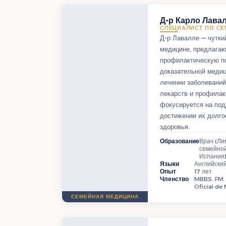
Д-р Карло Лава
СПЕЦИАЛИСТ ПО С
Д-р Лавалле — чутки
медицине, предлага
профилактическую п
доказательной медиц
лечении заболеваний
лекарств и профилак
фокусируется на под
достижении их долго
здоровья.
Образование
Врач (Ли
семейной
Испания
Языки
Английский
Опыт
17 лет
Членство
MBBS. FM. 
Oficial de
СЕМЕЙНАЯ МЕДИЦИНА