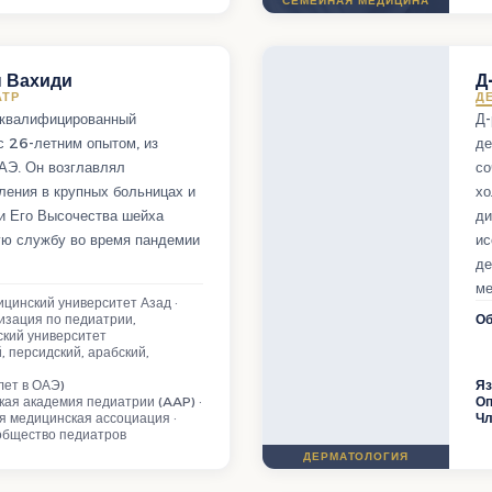
СЕМЕЙНАЯ МЕДИЦИНА
н Вахиди
Д
АТР
Д
оквалифицированный
Д-
с 26-летним опытом, из
де
ОАЭ. Он возглавлял
со
ления в крупных больницах и
хо
и Его Высочества шейха
ди
ую службу во время пандемии
ис
де
ме
цинский университет Азад ·
зация по педиатрии,
Об
кий университет
, персидский, арабский,
 лет в ОАЭ)
Я
кая академия педиатрии (AAP) ·
О
я медицинская ассоциация ·
Чл
общество педиатров
ДЕРМАТОЛОГИЯ