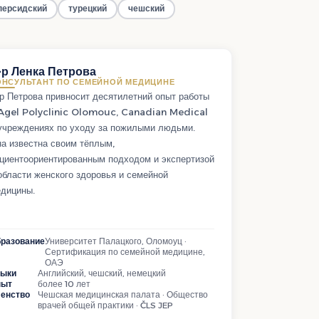
персидский
турецкий
чешский
-р Ленка Петрова
ОНСУЛЬТАНТ ПО СЕМЕЙНОЙ МЕДИЦИНЕ
р Петрова привносит десятилетний опыт работы
Agel Polyclinic Olomouc, Canadian Medical
учреждениях по уходу за пожилыми людьми.
а известна своим тёплым,
циентоориентированным подходом и экспертизой
области женского здоровья и семейной
дицины.
разование
Университет Палацкого, Оломоуц ·
Сертификация по семейной медицине,
ОАЭ
зыки
Английский, чешский, немецкий
пыт
более 10 лет
енство
Чешская медицинская палата · Общество
врачей общей практики · ČLS JEP