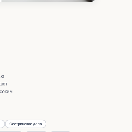
ью
ают
ысоким
а
Сестринское дело