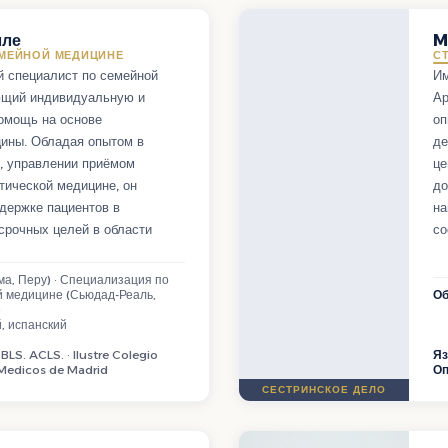
лле
M
ЕМЕЙНОЙ МЕДИЦИНЕ
С
й специалист по семейной
Им
ющий индивидуальную и
Ар
омощь на основе
оп
ины. Обладая опытом в
де
, управлении приёмом
це
тической медицине, он
до
держке пациентов в
на
срочных целей в области
со
ма, Перу) · Специализация по
 медицине (Сьюдад-Реаль,
Об
)
, испанский
BLS. ACLS. · Ilustre Colegio
Я
 Medicos de Madrid
О
СЕСТРИНСКОЕ ДЕЛО