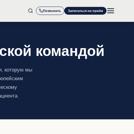
Позвонить
Записаться на приём
ской командой
и, которую мы
ропейским
ческому
ациента.