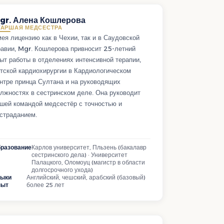
gr. Алена Кошлерова
ТАРШАЯ МЕДСЕСТРА
ея лицензию как в Чехии, так и в Саудовской
авии, Mgr. Кошлерова привносит 25-летний
ыт работы в отделениях интенсивной терапии,
тской кардиохирургии в Кардиологическом
нтре принца Султана и на руководящих
лжностях в сестринском деле. Она руководит
шей командой медсестёр с точностью и
страданием.
разование
Карлов университет, Пльзень (бакалавр
сестринского дела) · Университет
Палацкого, Оломоуц (магистр в области
долгосрочного ухода)
зыки
Английский, чешский, арабский (базовый)
пыт
более 25 лет