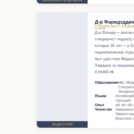
СЕМЕЙНАЯ МЕДИЦИНА
Д-р Фаридэдди
СПЕЦИАЛИСТ-ПЕДИ
Д-р Вахиди — высок
специалист-педиатр 
которых 15 лет — в 
педиатрические отде
был удостоен Медал
Хамдана за преданн
COVID-19.
Образование
MD, Меди
Специали
Зенджанс
Языки
Английский
турецкий
Опыт
26 лет (15
Членство
Американс
Эмиратска
Иранское 
ПЕДИАТРИЯ