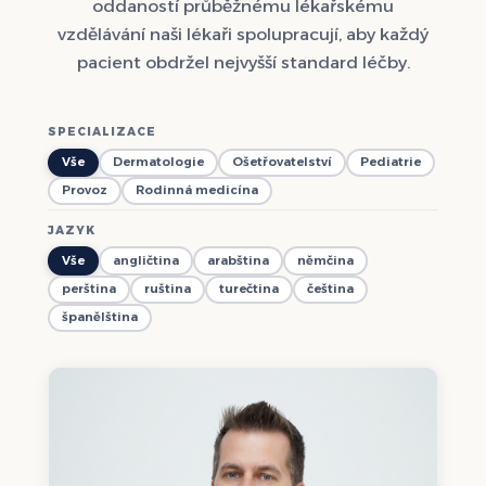
oddaností průběžnému lékařskému
vzdělávání naši lékaři spolupracují, aby každý
pacient obdržel nejvyšší standard léčby.
SPECIALIZACE
Vše
Dermatologie
Ošetřovatelství
Pediatrie
Provoz
Rodinná medicína
JAZYK
Vše
angličtina
arabština
němčina
perština
ruština
turečtina
čeština
španělština