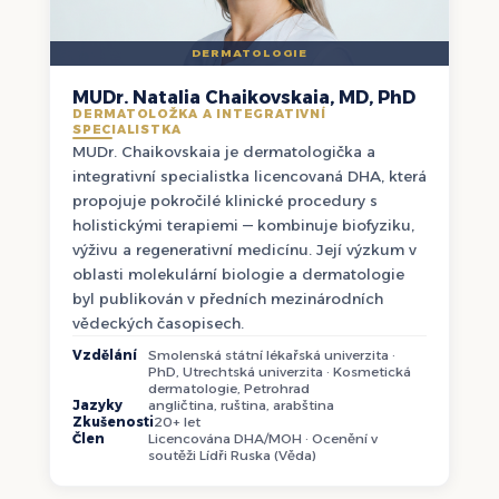
DERMATOLOGIE
MUDr. Natalia Chaikovskaia, MD, PhD
DERMATOLOŽKA A INTEGRATIVNÍ
SPECIALISTKA
MUDr. Chaikovskaia je dermatologička a
integrativní specialistka licencovaná DHA, která
propojuje pokročilé klinické procedury s
holistickými terapiemi — kombinuje biofyziku,
výživu a regenerativní medicínu. Její výzkum v
oblasti molekulární biologie a dermatologie
byl publikován v předních mezinárodních
vědeckých časopisech.
Vzdělání
Smolenská státní lékařská univerzita ·
PhD, Utrechtská univerzita · Kosmetická
dermatologie, Petrohrad
Jazyky
angličtina, ruština, arabština
Zkušenosti
20+ let
Člen
Licencována DHA/MOH · Ocenění v
soutěži Lídři Ruska (Věda)