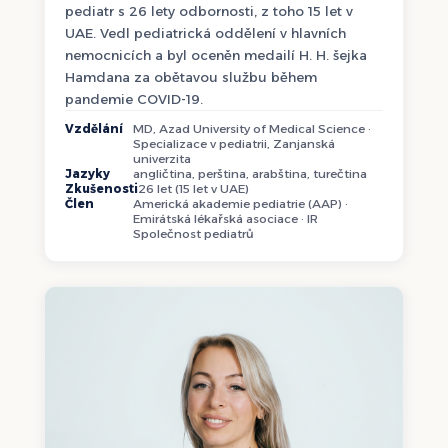
pediatr s 26 lety odbornosti, z toho 15 let v
UAE. Vedl pediatrická oddělení v hlavních
nemocnicích a byl oceněn medailí H. H. šejka
Hamdana za obětavou službu během
pandemie COVID-19.
Vzdělání
MD, Azad University of Medical Science ·
Specializace v pediatrii, Zanjanská
univerzita
Jazyky
angličtina, perština, arabština, turečtina
Zkušenosti
26 let (15 let v UAE)
Člen
Americká akademie pediatrie (AAP) ·
Emirátská lékařská asociace · IR
Společnost pediatrů