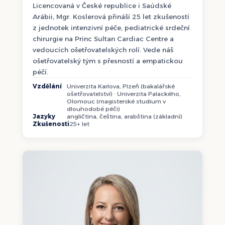
Licencovaná v České republice i Saúdské
Arábii, Mgr. Koslerová přináší 25 let zkušeností
z jednotek intenzivní péče, pediatrické srdeční
chirurgie na Princ Sultan Cardiac Centre a
vedoucích ošetřovatelských rolí. Vede náš
ošetřovatelský tým s přesností a empatickou
péčí.
Vzdělání
Univerzita Karlova, Plzeň (bakalářské
ošetřovatelství) · Univerzita Palackého,
Olomouc (magisterské studium v
dlouhodobé péči)
Jazyky
angličtina, čeština, arabština (základní)
Zkušenosti
25+ let