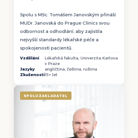
Spolu s MSc. Tomášem Janovským přináší
MUDr. Janovská do Prague Clinics svou
odbornost a odhodlání, aby zajistila
nejvyšší standardy lékařské péče a
spokojenosti pacientů.
Vzdělání
Lékařská fakulta, Univerzita Karlova
v Praze
Jazyky
angličtina, čeština, ruština
Zkušenosti
15+ let
SPOLUZAKLADATEL