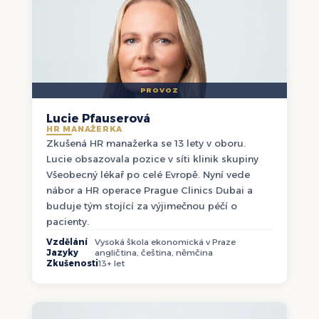
PROVOZ
Lucie Pfauserová
HR MANAŽERKA
Zkušená HR manažerka se 13 lety v oboru.
Lucie obsazovala pozice v síti klinik skupiny
Všeobecný lékař po celé Evropě. Nyní vede
nábor a HR operace Prague Clinics Dubai a
buduje tým stojící za výjimečnou péčí o
pacienty.
Vzdělání
Vysoká škola ekonomická v Praze
Jazyky
angličtina, čeština, němčina
Zkušenosti
13+ let