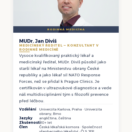
RODINNÁ MEDICÍNA
MUDr. Jan Diviš
MEDICÍNSKÝ ŘEDITEL — KONZULTANT V
RODINNÉ MEDICÍNĚ
Vysoce kvalifikovaný praktický lékař a
medicínský ředitel, MUDr. Diviš působil jako
starší lékař na Ministerstvu obrany České
republiky a jako lékař sil NATO Response
Forces, než se přidal k Prague Clinics. Je
certifikován v ultrazvukové diagnostice a vede
náš multidisciplinární tým s filozofií prevence
před léčbou.
Vzdělání
Univerzita Karlova, Praha · Univerzita
obrany, Brno
Jazyky
angličtina, čeština
Zkušenosti
10+ let
Člen
Česká lékařská komora · Společnost
všeobecného lékařství · ČLS JEP