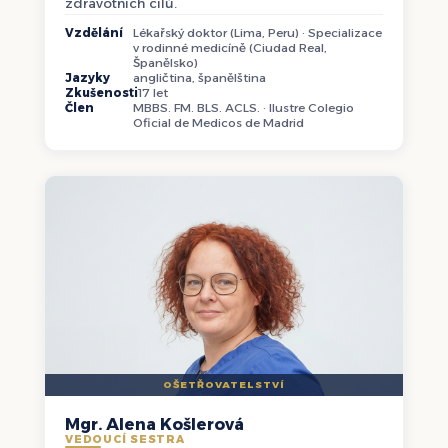
zdravotních cílů.
Vzdělání
Lékařský doktor (Lima, Peru) · Specializace
v rodinné medicíně (Ciudad Real,
Španělsko)
Jazyky
angličtina, španělština
Zkušenosti
17 let
Člen
MBBS. FM. BLS. ACLS. · Ilustre Colegio
Oficial de Medicos de Madrid
OŠETŘOVATELSTVÍ
Mgr. Alena Košlerová
VEDOUCÍ SESTRA