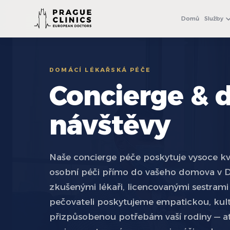
+971 4 558 0540
WhatsApp
Domů
Služby
DOMÁCÍ LÉKAŘSKÁ PÉČE
Concierge & 
návštěvy
Naše concierge péče poskytuje vysoce kva
osobní péči přímo do vašeho domova v Du
zkušenými lékaři, licencovanými sestrami
pečovateli poskytujeme empatickou, kult
přizpůsobenou potřebám vaší rodiny — ať 