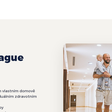
rague
m vlastním domově
iduálním zdravotním
by