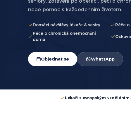
seniory, zotavení po operaci, péči o chr
nebo pomoc s každodenním životem.
Domácí návštěvy lékaře & sestry
Péče o 
Péče o chronická onemocnění
Očkován
doma
Objednat se
WhatsApp
Lékaři s evropským vzděláním