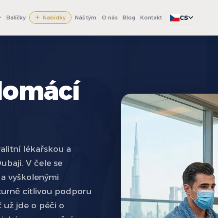
CS
Balíčky
Nabídky
Náš tým
O nás
Blog
Kontakt
domácí
litní lékařskou a
baji. V čele se
 a vyškolenými
urně citlivou podporu
už jde o péči o