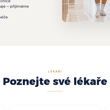
ocnice
baje — přijímáme
péče
LÉKAŘI
Poznejte své lékaře