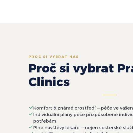
PROČ SI VYBRAT NÁS
Proč si vybrat P
Clinics
Komfort & známé prostředí — péče ve vaše
Individuální plány péče přizpůsobené indiv
potřebám
Plné návštěvy lékaře — nejen sesterské služ