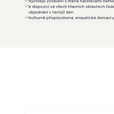
Rychlejší zotavení s méně návštěvami nem
K dispozici ve všech hlavních oblastech Du
objednání v tentýž den
Kulturně přizpůsobená, empatická domácí 