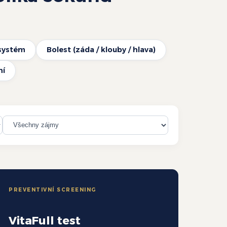
systém
Bolest (záda / klouby / hlava)
ní
PREVENTIVNÍ SCREENING
VitaFull test