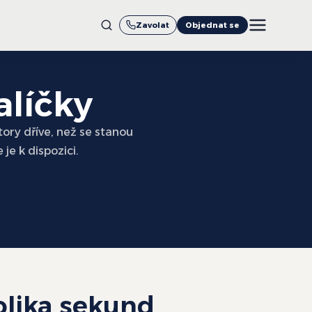
Zavolat
Objednat se
alíčky
tory dříve, než se stanou
e k dispozici.
olika sekund