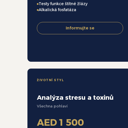
Testy funkce štítné žlázy
Alkalická fosfatáza
Informujte se
ŽIVOTNÍ STYL
Analýza stresu a toxinů
Všechna pohlaví
AED 1 500