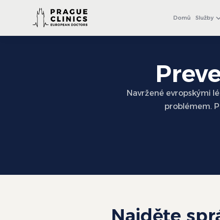
+971 4 558 0540
WhatsApp
Domů
Služby
Preve
Navržené evropskými léka
problémem. Př
Najděte spr