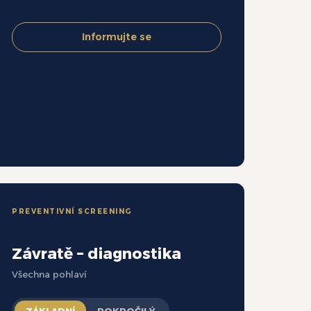
Informujte se
PREVENTIVNÍ SCREENING
Závratě – diagnostika
Všechna pohlaví
ZÁKLADNÍ
POKROČILÝ