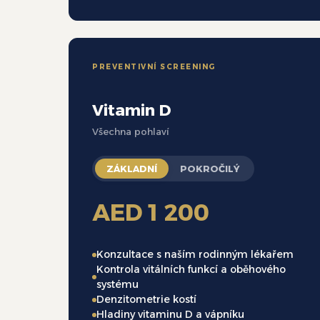
PREVENTIVNÍ SCREENING
Vitamin D
Všechna pohlaví
ZÁKLADNÍ
POKROČILÝ
AED 1 200
Konzultace s naším rodinným lékařem
Kontrola vitálních funkcí a oběhového
systému
Denzitometrie kostí
Hladiny vitaminu D a vápníku