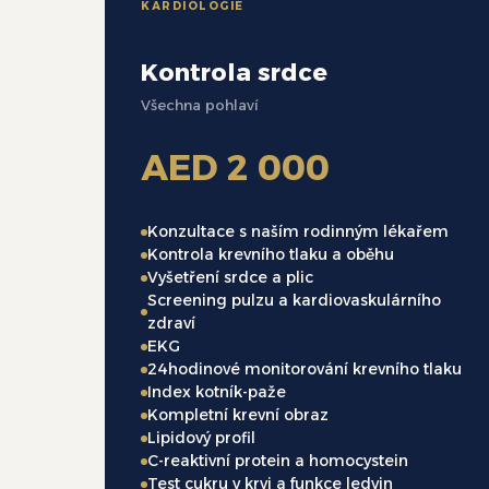
KARDIOLOGIE
Kontrola srdce
Všechna pohlaví
AED 2 000
Konzultace s naším rodinným lékařem
Kontrola krevního tlaku a oběhu
Vyšetření srdce a plic
Screening pulzu a kardiovaskulárního
zdraví
EKG
24hodinové monitorování krevního tlaku
Index kotník-paže
Kompletní krevní obraz
Lipidový profil
C-reaktivní protein a homocystein
Test cukru v krvi a funkce ledvin