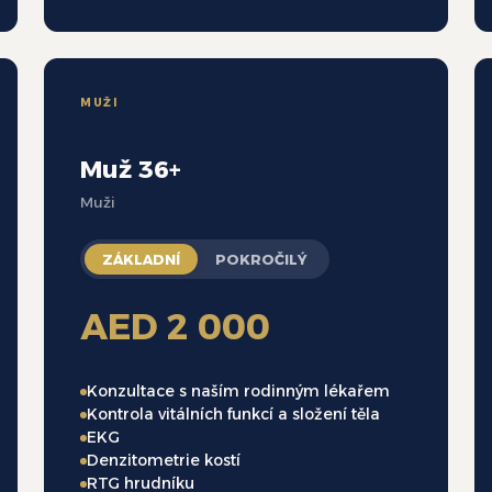
MUŽI
Muž 36+
Muži
ZÁKLADNÍ
POKROČILÝ
AED 2 000
Konzultace s naším rodinným lékařem
Kontrola vitálních funkcí a složení těla
EKG
Denzitometrie kostí
RTG hrudníku