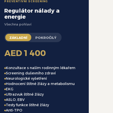
PREVENTIVNÍ SCREENING
Regulátor nálady a
energie
Všechna pohlaví
ZÁKLADNÍ
POKROČILÝ
AED 1 400
Konzultace s naším rodinným lékařem
Screening duševního zdraví
Neurologické vyšetření
Hodnocení štítné žlázy a metabolismu
EKG
Ultrazvuk štítné žlázy
ASLO, EBV
Testy funkce štítné žlázy
Anti-TPO