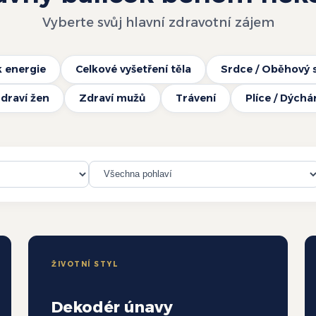
Vyberte svůj hlavní zdravotní zájem
k energie
Celkové vyšetření těla
Srdce / Oběhový 
draví žen
Zdraví mužů
Trávení
Plíce / Dýchá
ŽIVOTNÍ STYL
Dekodér únavy