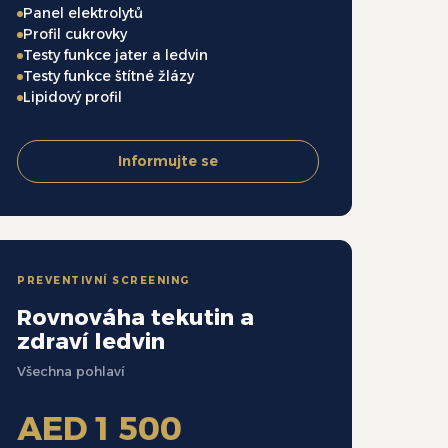
Panel elektrolytů
Profil cukrovky
Testy funkce jater a ledvin
Testy funkce štítné žlázy
Lipidový profil
Informujte se
PREVENTIVNÍ SCREENING
Rovnováha tekutin a
zdraví ledvin
Všechna pohlaví
AED 1 500