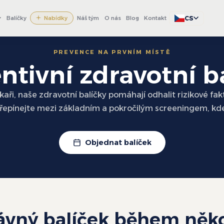
CS
Balíčky
Nabídky
Náš tým
O nás
Blog
Kontakt
PREVENCE NA PRVNÍM MÍSTĚ
ntivní zdravotní b
ři, naše zdravotní balíčky pomáhají odhalit rizikové fak
epínejte mezi základním a pokročilým screeningem, kde j
Objednat balíček
ávný balíček během něk