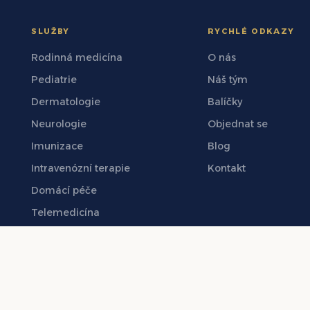
SLUŽBY
RYCHLÉ ODKAZY
Rodinná medicína
O nás
Pediatrie
Náš tým
Dermatologie
Balíčky
Neurologie
Objednat se
Imunizace
Blog
Intravenózní terapie
Kontakt
Domácí péče
Telemedicína
ena. Číslo webové licence: PHNATUGX-040326