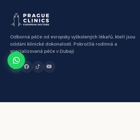
Odborná péče od evropsky vyškolených lékařů, kteří jsou
oddáni klinické dokonalosti. Pokročilá rodinná a
specializovaná péče v Dubaji
© 2026 Prague Clinics – Evropští lékaři s.r.o. Všechna práva vyhraz