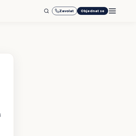
Zavolat
Objednat se
i