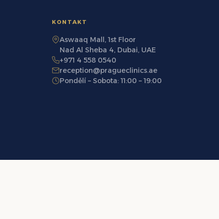
KONTAKT
Aswaaq Mall, 1st Floor
Nad Al Sheba 4, Dubai, UAE
+971 4 558 0540
reception@pragueclinics.ae
Pondělí – Sobota: 11:00 – 19:00
Zásady ochrany osobních údajů
Podmínky použití