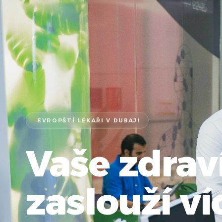
EVROPŠTÍ LÉKAŘI V DUBAJI
Vaše zdraví
zaslouží ví