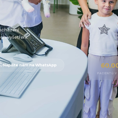
bcházení
h vyšetření.
60,0
Napište nám na WhatsApp
PACIENTŮ V