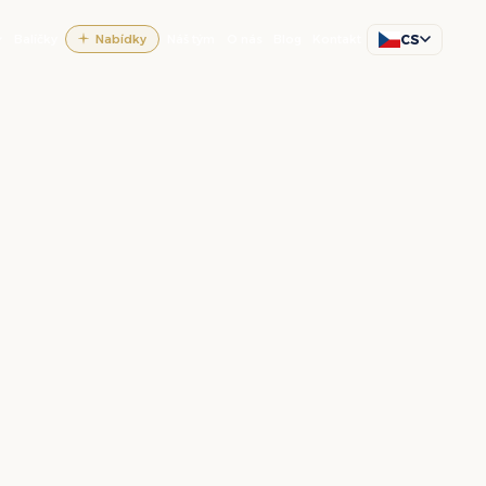
CS
Balíčky
Nabídky
Náš tým
O nás
Blog
Kontakt