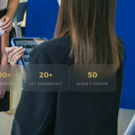
00+
20+
50
 EVROPĚ
LET ZKUŠENOSTÍ
KLINIK V EVROPĚ