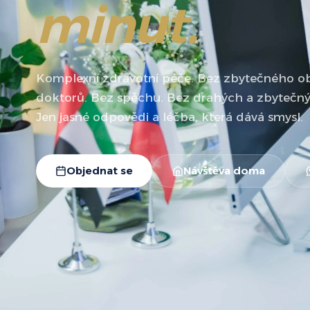
minut.
Komplexní zdravotní péče. Bez zbytečného o
doktorů. Bez spěchu. Bez drahých a zbytečnýc
Jen jasné odpovědi a léčba, která dává smysl.
Objednat se
Návštěva doma