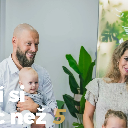
 si
c než
5