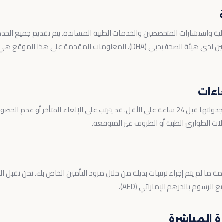
لأولية واستشارات المتخصصين والخدمات الطبية المساندة. يتم تقديم جميع ا
رعاية صحية مرخصين ومسجلين لدى هيئة الصحة بدبي (DHA). المعلومات المقدم
يجب إلغاء المواعيد أو إعادة جدولتها قبل 24 ساعة على الأقل. قد يترتب على الإلغاء المتأخر
ات الطوارئ الطبية أو الظروف غير المتوقعة.
ا لم يتم إجراء ترتيبات بديلة من خلال مزود التأمين الخاص بك. نحن نقبل ال
لرسوم بالدرهم الإماراتي (AED).