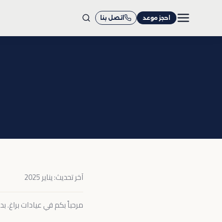
+971 4 558 0540
واتساب
احجز موعد
اتصل بنا
آخر تحديث: يناير 2025
مرحباً بكم في عيادات براغ. ب