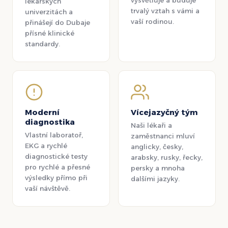
vysvětluje a buduje
lékařských
trvalý vztah s vámi a
univerzitách a
vaší rodinou.
přinášejí do Dubaje
přísné klinické
standardy.
Moderní
Vícejazyčný tým
diagnostika
Naši lékaři a
Vlastní laboratoř,
zaměstnanci mluví
EKG a rychlé
anglicky, česky,
diagnostické testy
arabsky, rusky, řecky,
pro rychlé a přesné
persky a mnoha
výsledky přímo při
dalšími jazyky.
vaší návštěvě.