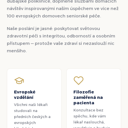
dubajské poliklinice, doplněné službami domácích
návštěv inspirovanými naším úspěchem ve více než
100 evropských domovech seniorské péče.
Naše poslání je jasné: poskytovat světovou
zdravotní péči s integritou, odborností a osobním
přístupem — protože vaše zdraví si nezaslouží nic
menšího.
Evropské
Filozofie
vzdělání
zaměřená na
pacienta
Všichni naši lékaři
Konzultace bez
studovali na
spěchu, kde vám
předních českých a
lékař naslouchá,
evropských